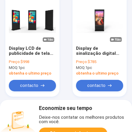
Display LCD de
Display de
publicidade de tela
sinalização digital
sensível ao toque de
exterior de resolução
Preço:
$998
Preço:
$785
43 a 75 polegadas
4K com brilho de
MOQ:
1pc
MOQ:
1pc
com 2500 nits de
2500 nits e tela de
brilho e ângulo de
publicidade LCD à
obtenha o ultimo preço
obtenha o ultimo preço
visão de 178°/178°
prova d'água IP65
contacto
contacto
Economize seu tempo
Deixe-nos contatar os melhores produtos
com você.