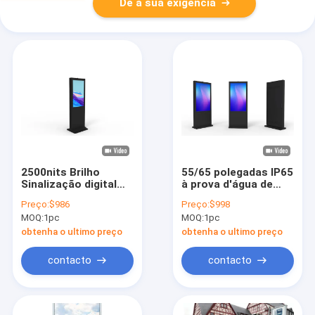
Dê a sua exigência
2500nits Brilho
55/65 polegadas IP65
Sinalização digital
à prova d'água de
LCD exterior com
sinalização digital
Preço:
$986
Preço:
$998
CPU Quad-core
LCD externa com
MOQ:
1pc
MOQ:
1pc
Cortex-A17 e ângulo
display LCD de toque
de visão de 178°/178°
de brilho de 2500
obtenha o ultimo preço
obtenha o ultimo preço
Cd/m²
contacto
contacto