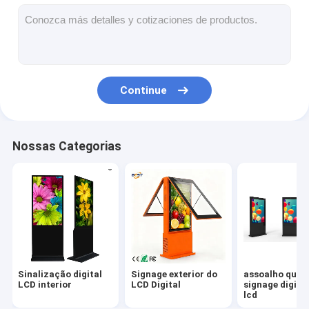
pódio digital
Quiosque de autoatendimento
Ecrã da janela da loja
Continue
Exposição do LCD da barra
Sinalização digital portátil
Nossas Categorias
Ecrã LCD transparente
Exibição de cartazes LED
Telão LED para aluguel
tabela do tela táctil
Sinalização digital
Signage exterior do
assoalho que e
Ecrã de filme LED
LCD interior
LCD Digital
signage digita
lcd