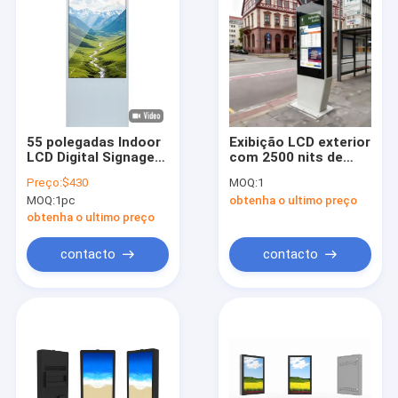
55 polegadas Indoor
Exibição LCD exterior
LCD Digital Signage
com 2500 nits de
com 350 Cd/m2 de
alto brilho IP65 à
Preço:
$430
MOQ:
1
brilho e Android OS
prova d'água e toque
MOQ:
1pc
obtenha o ultimo preço
para publicidade e
capacitivo de 10
tela de exibição
pontos para
obtenha o ultimo preço
sinalização digital
contacto
contacto
Início
Produtos
Sobre nós