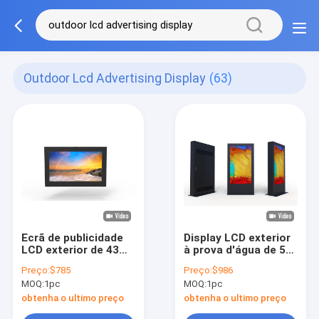
Outdoor Lcd Advertising Display
(63)
Ecrã de publicidade
Display LCD exterior
LCD exterior de 43
à prova d'água de 55
polegadas com
polegadas com brilho
Preço:
$785
Preço:
$986
2500Cd/m2 de brilho
de 2500 nits para
MOQ:
1pc
MOQ:
1pc
sinalização digital e
publicidade
obtenha o ultimo preço
obtenha o ultimo preço