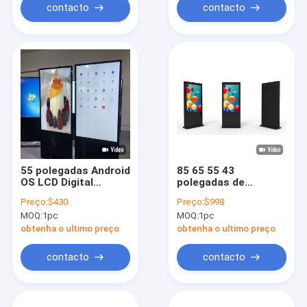
contacto
contacto
55 polegadas Android
85 65 55 43
OS LCD Digital
polegadas de
Signage com 350 Cd
sinalização digital
Preço:
$430
Preço:
$998
/ m2 Brilho para tela
LCD exterior com
MOQ:
1pc
MOQ:
1pc
de exibição de
2500Cd/m2 Brilho e
publicidade interna /
178°/178° Ângulo de
obtenha o ultimo preço
obtenha o ultimo preço
externa
visão Alimentado por
CPU Quad-core
contacto
contacto
Cortex-A17