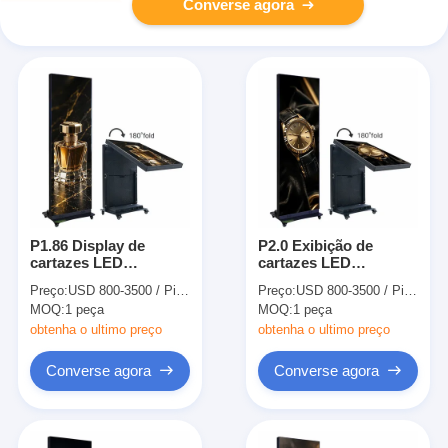
Converse agora
P1.86 Display de
P2.0 Exibição de
cartazes LED
cartazes LED
dobráveis portáteis
dobráveis portáteis
Preço:
USD 800-3500 / Piece
Preço:
USD 800-3500 / Piece
Premium 640x1920mm
para exibição exterior
MOQ:
1 peça
MOQ:
1 peça
obtenha o ultimo preço
obtenha o ultimo preço
Converse agora
Converse agora