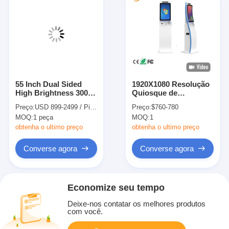
55 Inch Dual Sided
1920X1080 Resolução
High Brightness 3000
Quiosque de
Nits Semi Outdoor
encomenda de
Preço:
USD 899-2499 / Piece
Preço:
$760-780
Showcase Digital
autoatendimento com
MOQ:
1 peça
MOQ:
1
Signage Display
toque capacitivo de 10
Screen for Retail Shop
pontos e
obtenha o ultimo preço
obtenha o ultimo preço
complementos
modulares
Converse agora
Converse agora
Economize seu tempo
Deixe-nos contatar os melhores produtos
com você.