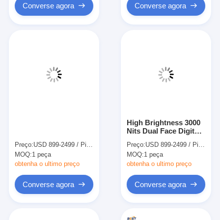
Converse agora
Converse agora
High Brightness 3000
Nits Dual Face Digital
Signage Display 55
Preço:
USD 899-2499 / Piece
Preço:
USD 899-2499 / Piece
Inch Auto Light
MOQ:
1 peça
MOQ:
1 peça
Sensor 7x24H
Advertising Screen
obtenha o ultimo preço
obtenha o ultimo preço
Converse agora
Converse agora