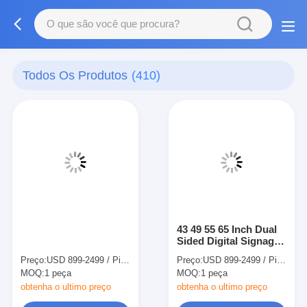
Todos Os Produtos
(410)
43 49 55 65 Inch Dual
Sided Digital Signage
3000 Nits IPS Panel
Preço:
USD 899-2499 / Piece
Preço:
USD 899-2499 / Piece
Floor Stand Ceiling
MOQ:
1 peça
MOQ:
1 peça
Hanging Portrait
Advertising Display
obtenha o ultimo preço
obtenha o ultimo preço