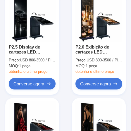
P2.5 Display de
P2.0 Exibição de
cartazes LED
cartazes LED
dobráveis portáteis de
dobráveis portáteis
Preço:
USD 800-3500 / Piece
Preço:
USD 800-3500 / Piece
alto brilho
para interiores
MOQ:
1 peça
MOQ:
1 peça
640x1920mm
obtenha o ultimo preço
obtenha o ultimo preço
Converse agora
Converse agora
Início
Produtos
Sobre nós