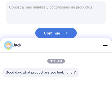
pódio digital
Quiosque de autoatendimento
Ecrã da janela da loja
Continue
Exposição do LCD da barra
Jack
Sinalização digital portátil
Nossas Categorias
Ecrã LCD transparente
3:30 AM
Exibição de cartazes LED
Good day, what product are you looking for?
Telão LED para aluguel
tabela do tela táctil
Sinalização digital
Signage exterior do
assoalho que e
Ecrã de filme LED
LCD interior
LCD Digital
signage digital