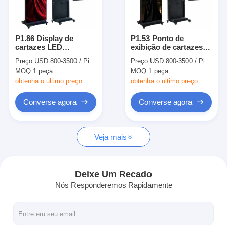
Visita à fábrica
Controle de qualidade
P1.86 Display de
P1.53 Ponto de
cartazes LED
exibição de cartazes
Contate-nos
dobráveis portáteis
LED dobráveis
Preço:
USD 800-3500 / Piece
Preço:
USD 800-3500 / Piece
interiores
portáteis Indoor
MOQ:
1 peça
MOQ:
1 peça
640x1920mm
640x1920mm Alumínio
Notícias
obtenha o ultimo preço
obtenha o ultimo preço
Casos
Converse agora
Converse agora
Converse agora
Veja mais
Sinalização digital LCD interior
Deixe Um Recado
Nós Responderemos Rapidamente
Signage exterior do LCD Digital
assoalho que está o signage digital do lcd