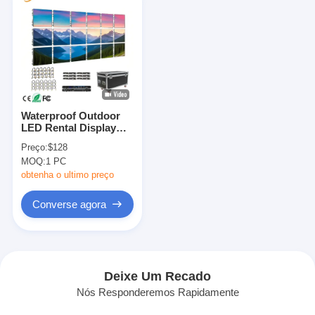
Waterproof Outdoor
LED Rental Display
P3/P4/P5/P6/P10 for
Preço:
$128
Stadium Advertising
MOQ:
1 PC
Screen Giant Screen
obtenha o ultimo preço
Converse agora
Deixe Um Recado
Nós Responderemos Rapidamente