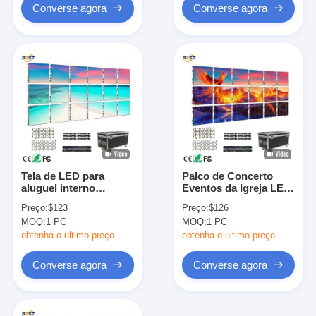
Converse agora
Converse agora
Tela de LED para
Palco de Concerto
aluguel interno
Eventos da Igreja LED
P0.9/P1.25/P1.86/P2.5/P3.91
Aluguel Display
Preço:
$123
Preço:
$126
Painel de parede
Parede de Vídeo
MOQ:
1 PC
MOQ:
1 PC
Matrix Personalizado
Painel Interno Externo
Cabine de DJ
obtenha o ultimo preço
obtenha o ultimo preço
Converse agora
Converse agora