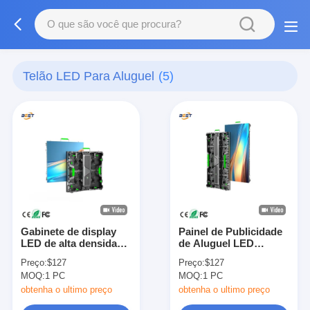
Telão LED Para Aluguel
(5)
Gabinete de display
Painel de Publicidade
LED de alta densidade
de Aluguel LED
P2.6/P2.9 Painel de
Interativo Móvel,
Preço:
$127
Preço:
$127
tela personalizado
Sinalização, Controle
MOQ:
1 PC
MOQ:
1 PC
para aluguel para
em Nuvem, Parede de
exposições
Vídeo Modular
obtenha o ultimo preço
obtenha o ultimo preço