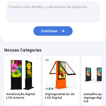
pódio digital
Quiosque de autoatendimento
Ecrã da janela da loja
Continue
Exposição do LCD da barra
Sinalização digital portátil
Nossas Categorias
Ecrã LCD transparente
Exibição de cartazes LED
Telão LED para aluguel
tabela do tela táctil
Sinalização digital
Signage exterior do
assoalho que e
Ecrã de filme LED
LCD interior
LCD Digital
signage digita
lcd