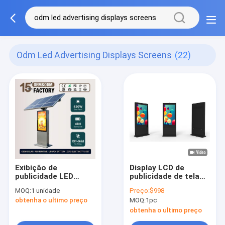
Odm Led Advertising Displays Screens
(22)
Exibição de
Display LCD de
publicidade LED
publicidade de tela
movida a energia
sensível ao toque de
MOQ:
1 unidade
Preço:
$998
solar com 1500-2000
43 a 75 polegadas
obtenha o ultimo preço
MOQ:
1pc
nit de luz solar
com 2500 nits de
legível, bateria
brilho e ângulo de
obtenha o ultimo preço
LiFePO4 e proteção
visão de 178°/178°