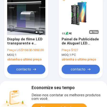
Display de filme LED
Painel de Publicidade
transparente e
de Aluguel LED
impermeável de alta
Interativo Móvel,
Preço:
US$158.00-1850.00
Preço:
$127
transparência 85%
Sinalização, Controle
MOQ:
1
MOQ:
1 PC
personalizável para
em Nuvem, Parede de
vitrine
Vídeo Modular
obtenha o ultimo preço
obtenha o ultimo preço
contacto
contacto
Economize seu tempo
Deixe-nos contatar os melhores produtos
com você.