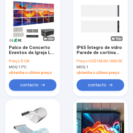
Palco de Concerto
IP65 Íntegro de vidro
Eventos da Igreja LED
Parede de cortina
Aluguel Display
Publicidade Display
Preço:
$126
Preço:
US$158.00-1850.00
Parede de Vídeo
LED de filme fino
MOQ:
1 PC
MOQ:
1
Painel Interno
5000nits Brilho Alta
Externo Cabine de DJ
transparência 85%
obtenha o ultimo preço
obtenha o ultimo preço
Fácil instalação
contacto
contacto
Início
Produtos
Sobre nós