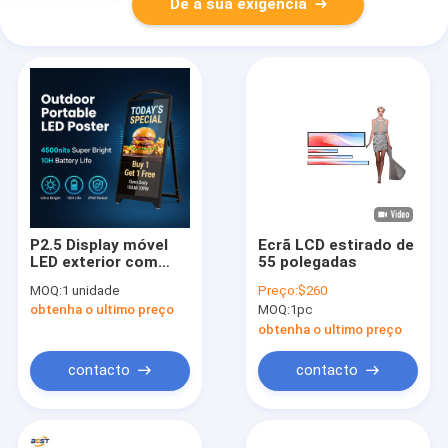
Dê a sua exigência
P2.5 Display móvel
Ecrã LCD estirado de
LED exterior com
55 polegadas
4500 nit de alto
MOQ:
1 unidade
Preço:
$260
brilho e sinal LED
obtenha o ultimo preço
MOQ:
1pc
portátil alimentado
por bateria de 65000
obtenha o ultimo preço
mAh
contacto
contacto