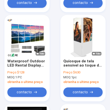
IP55
contacto
contacto
Waterproof Outdoor
Quíosque de tela
LED Rental Display
sensível ao toque de
P3/P4/P5/P6/P10 for
tela dupla com
Preço:
$128
Preço:
$630
Stadium Advertising
resolução 2K e brilho
MOQ:
1 PC
MOQ:
1pc
Screen Giant Screen
de 350 Cd/m2 para
sinalização digital
obtenha o ultimo preço
obtenha o ultimo preço
interior
contacto
contacto